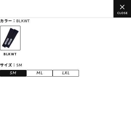
のご
ムラサキスポーツ公式オンラインショップ 新作続々入荷中！是
買い物をお楽しみください♪
カラー：
BLKWT
ゲスト
様
ログイン
会員登録
FASHION
SURF
SNOW
SKATE
BLKWT
店舗一覧
サイズ：
SM
SM
ML
LXL
CATEGORY
ファッションTOP
サーフTOP