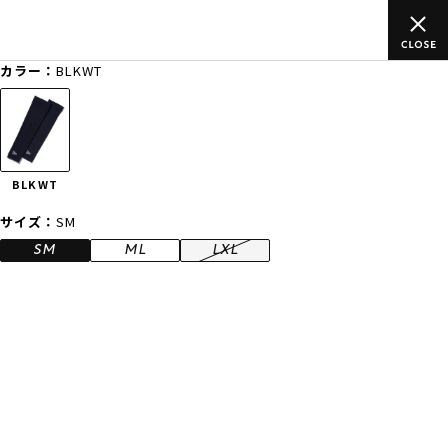
ご
ムラサキスポーツ公式オンラインショップ 新作続々入荷中！是
買い物をお楽しみください♪
カラー：
BLKWT
ゲスト
様
ログイン
会員登録
FASHION
SURF
SNOW
SKATE
BLKWT
店舗一覧
サイズ：
SM
SM
ML
LXL
CATEGORY
ファッションTOP
サーフTOP