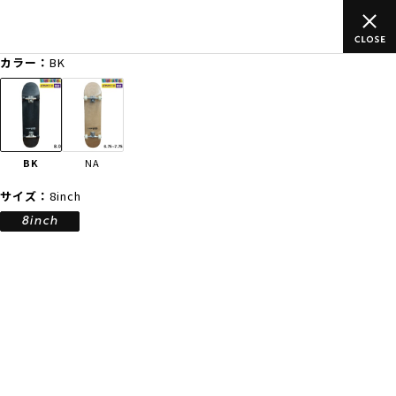
のご
ムラサキスポーツ公式オンラインショップ 新作続々入荷中！是
買い物をお楽しみください♪
カラー：
BK
ゲスト
様
ログイン
会員登録
FASHION
SURF
SNOW
SKATE
BK
NA
店舗一覧
サイズ：
8inch
8inch
CATEGORY
ファッションTOP
サーフTOP