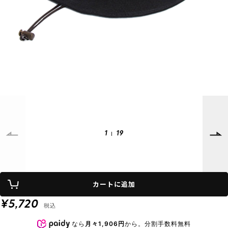
SUPPORT
INFORMATION
店頭受取サービス
店舗一覧
会員ランクについて
ニュース
ギフトラッピング
公式サイト
アフターサポート
下取り保証について
ご利用ガイド
サイズガイド
よくある質問
お問い合わせ
1
19
プライバシーポリシー
特定商取引法に基づく表記
カートに追加
会員およびポイント規約
会社概要
¥5,720
税込
© 2023 Murasaki Sports
なら
月々1,906円
から。分割手数料無料