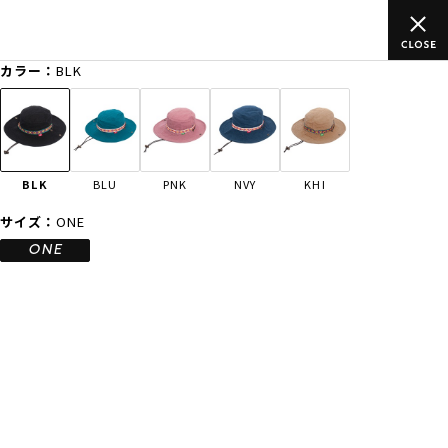
ムラサキスポーツ公式オンラインショップ 新作続々入荷中！是非お
買い物をお楽しみください♪
カラー：
BLK
ゲスト
様
ログイン
会員登録
FASHION
SURF
SNOW
SKATE
BLK
BLU
PNK
NVY
KHI
店舗一覧
サイズ：
ONE
ONE
CATEGORY
ファッションTOP
サーフTOP