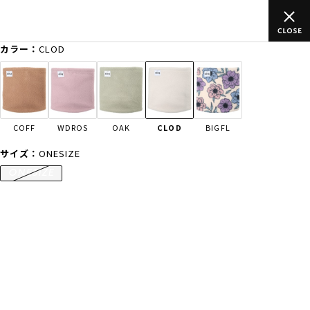
以上のご
ムラサキスポーツ公式オンラインショップ 新作続々入荷中
買い物をお楽しみください♪
カラー：
CLOD
ゲスト
様
ログイン
会員登録
FASHION
SURF
SNOW
SKATE
COFF
WDROS
OAK
CLOD
BIGFL
店舗一覧
サイズ：
ONESIZE
ONESIZE
CATEGORY
ファッションTOP
サーフTOP