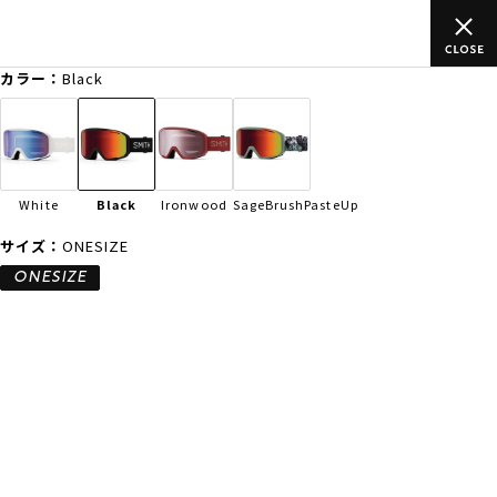
のご
ムラサキスポーツ公式オンラインショップ 新作続々入荷中！是
買い物をお楽しみください♪
カラー：
Black
ゲスト
様
ログイン
会員登録
FASHION
SURF
SNOW
SKATE
White
Black
Ironwood
SageBrushPasteUp
店舗一覧
サイズ：
ONESIZE
ONESIZE
CATEGORY
ファッションTOP
サーフTOP