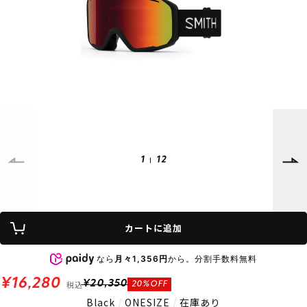
SUPPORT
INFORMATION
店頭受取サービス
店舗一覧
会員ランクについて
ニュース
ギフトラッピング
公式サイト
アフターサポート
下取り保証について
ご利用ガイド
サイズガイド
よくある質問
お問い合わせ
1
12
プライバシーポリシー
特定商取引法に基づく表記
カートに追加
会員およびポイント規約
会社概要
なら
月々1,356円
から。分割手数料無料
© 2023 Murasaki Sports
¥16,280
税込
¥20,350
20%OFF
Black
/
ONESIZE
/
在庫あり