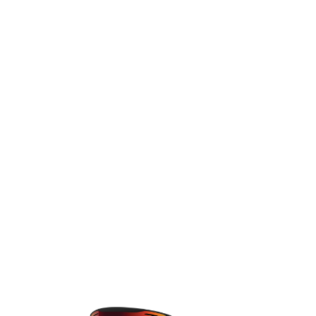
TOP
TOP
TOP
TOP
TOP
PAGE TOP
ムラサキスポーツ 公式アプリ
ポイント・クーポンもこのアプリで！