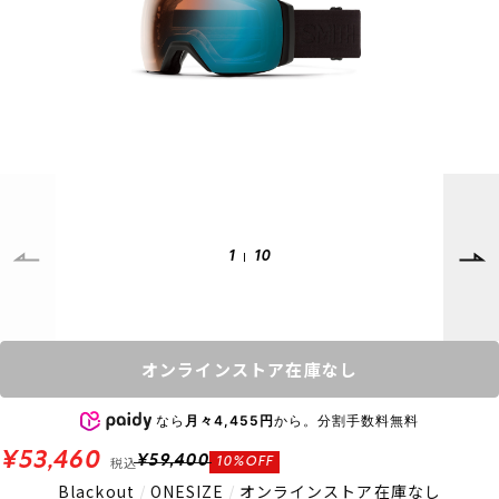
SUPPORT
INFORMATION
店頭受取サービス
店舗一覧
会員ランクについて
ニュース
ギフトラッピング
公式サイト
アフターサポート
下取り保証について
ご利用ガイド
サイズガイド
よくある質問
1
10
お問い合わせ
プライバシーポリシー
特定商取引法に基づく表記
オンラインストア在庫なし
会員およびポイント規約
会社概要
なら
月々4,455円
から。分割手数料無料
© 2023 Murasaki Sports
¥53,460
税込
¥59,400
10%OFF
Blackout
/
ONESIZE
/
オンラインストア在庫なし