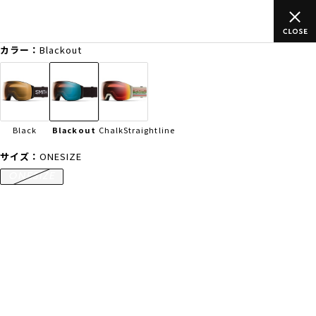
のご
ムラサキスポーツ公式オンラインショップ 新作続々入荷中！是
買い物をお楽しみください♪
カラー：
Blackout
ゲスト
様
ログイン
会員登録
FASHION
SURF
SNOW
SKATE
Black
Blackout
ChalkStraightline
店舗一覧
サイズ：
ONESIZE
ONESIZE
CATEGORY
ファッションTOP
サーフTOP