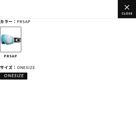
のご
ムラサキスポーツ公式オンラインショップ 新作続々入荷中！是
買い物をお楽しみください♪
カラー：
PRSAP
ゲスト
様
ログイン
会員登録
FASHION
SURF
SNOW
SKATE
PRSAP
店舗一覧
サイズ：
ONESIZE
ONESIZE
CATEGORY
ファッションTOP
サーフTOP