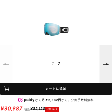
SUPPORT
INFORMATION
店頭受取サービス
店舗一覧
会員ランクについて
ニュース
ギフトラッピング
公式サイト
アフターサポート
下取り保証について
ご利用ガイド
サイズガイド
よくある質問
お問い合わせ
1
7
プライバシーポリシー
特定商取引法に基づく表記
カートに追加
会員およびポイント規約
会社概要
なら
月々2,582円
から。分割手数料無料
© 2023 Murasaki Sports
¥30,987
税込
¥32,120
3%OFF