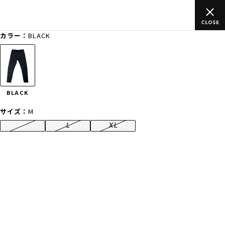
のご
ムラサキスポーツ公式オンラインショップ 新作続々入荷中！是
買い物をお楽しみください♪
カラー：
BLACK
ゲスト
様
ログイン
会員登録
FASHION
SURF
SNOW
SKATE
BLACK
店舗一覧
サイズ：
M
M
L
XL
CATEGORY
ファッションTOP
サーフTOP