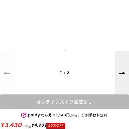
SUPPORT
INFORMATION
店頭受取サービス
店舗一覧
会員ランクについて
ニュース
ギフトラッピング
公式サイト
アフターサポート
下取り保証について
ご利用ガイド
サイズガイド
よくある質問
1
3
お問い合わせ
プライバシーポリシー
特定商取引法に基づく表記
オンラインストア在庫なし
会員およびポイント規約
会社概要
なら
月々1,143円
から。分割手数料無料
© 2023 Murasaki Sports
¥3,430
税込
¥4,901
30%OFF