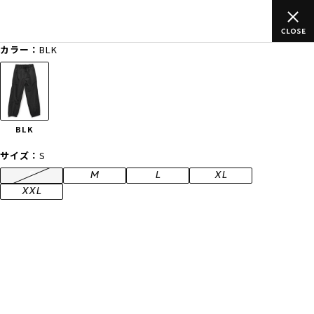
ムラサキスポーツ公式オンラインショップ 5,500円(税込)以上のご
注文で送料無料！(※一部対象外有り)
カラー：
BLK
ゲスト
様
ログイン
会員登録
FASHION
SURF
SNOW
SKATE
BLK
店舗一覧
サイズ：
S
S
M
L
XL
XXL
CATEGORY
ファッションTOP
サーフTOP