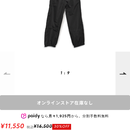
SUPPORT
INFORMATION
店頭受取サービス
店舗一覧
会員ランクについて
ニュース
ギフトラッピング
公式サイト
アフターサポート
下取り保証について
ご利用ガイド
サイズガイド
よくある質問
1
9
お問い合わせ
プライバシーポリシー
特定商取引法に基づく表記
オンラインストア在庫なし
会員およびポイント規約
会社概要
なら
月々1,925円
から。分割手数料無料
© 2023 Murasaki Sports
¥11,550
税込
¥16,500
30%OFF