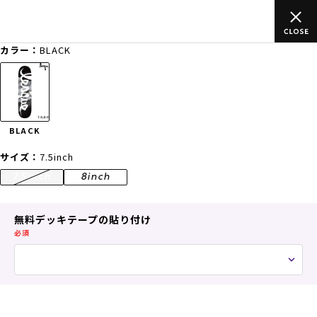
のご
ムラサキスポーツ公式オンラインショップ 新作続々入荷中！是
買い物をお楽しみください♪
カラー：
BLACK
ゲスト
様
ログイン
会員登録
FASHION
SURF
SNOW
SKATE
BLACK
店舗一覧
サイズ：
7.5inch
7.5inch
8inch
CATEGORY
無料デッキテープの貼り付け
必須
ファッションTOP
サーフTOP