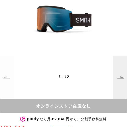
SUPPORT
INFORMATION
店頭受取サービス
店舗一覧
会員ランクについて
ニュース
ギフトラッピング
公式サイト
アフターサポート
下取り保証について
ご利用ガイド
サイズガイド
よくある質問
1
12
お問い合わせ
プライバシーポリシー
特定商取引法に基づく表記
オンラインストア在庫なし
会員およびポイント規約
会社概要
なら
月々2,640円
から。分割手数料無料
© 2023 Murasaki Sports