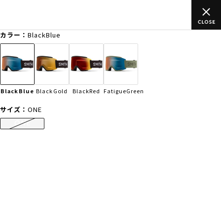
上のご
ムラサキスポーツ公式オンラインショップ 新作続々入荷中！
買い物をお楽しみください♪
カラー：
BlackBlue
ゲスト
様
ログイン
会員登録
FASHION
SURF
SNOW
SKATE
BlackBlue
BlackGold
BlackRed
FatigueGreen
店舗一覧
サイズ：
ONE
ONE
CATEGORY
ファッションTOP
サーフTOP