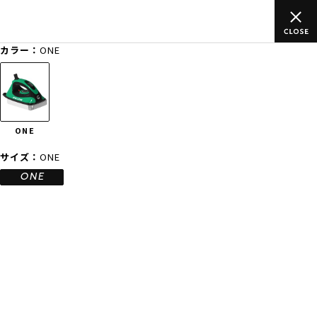
のご
ムラサキスポーツ公式オンラインショップ 新作続々入荷中！是
買い物をお楽しみください♪
カラー：
ONE
ゲスト
様
ログイン
会員登録
FASHION
SURF
SNOW
SKATE
ONE
店舗一覧
サイズ：
ONE
ONE
CATEGORY
ファッションTOP
サーフTOP