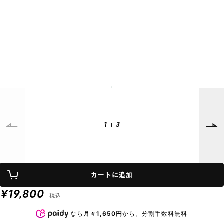
SUPPORT
INFORMATION
店頭受取サービス
店舗一覧
会員ランクについて
ニュース
ギフトラッピング
公式サイト
アフターサポート
下取り保証について
ご利用ガイド
サイズガイド
よくある質問
お問い合わせ
1
3
プライバシーポリシー
特定商取引法に基づく表記
カートに追加
会員およびポイント規約
会社概要
¥19,800
税込
© 2023 Murasaki Sports
なら
月々1,650円
から。分割手数料無料