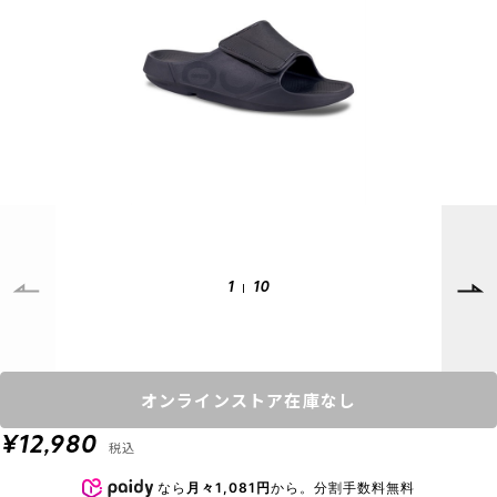
SUPPORT
INFORMATION
店頭受取サービス
店舗一覧
会員ランクについて
ニュース
ギフトラッピング
公式サイト
アフターサポート
下取り保証について
ご利用ガイド
サイズガイド
よくある質問
1
10
お問い合わせ
プライバシーポリシー
特定商取引法に基づく表記
オンラインストア在庫なし
会員およびポイント規約
会社概要
¥12,980
税込
© 2023 Murasaki Sports
なら
月々1,081円
から。分割手数料無料