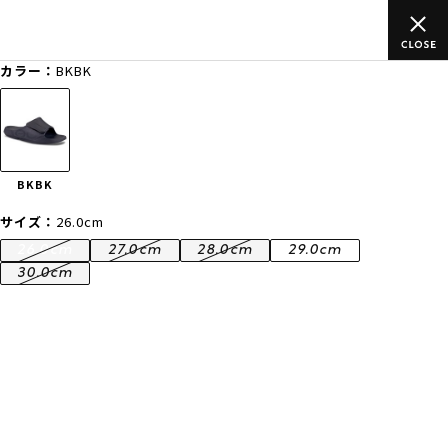
のご
ムラサキスポーツ公式オンラインショップ 新作続々入荷中！是
買い物をお楽しみください♪
カラー：
BKBK
ゲスト
様
ログイン
会員登録
FASHION
SURF
SNOW
SKATE
BKBK
店舗一覧
サイズ：
26.0cm
26.0cm
27.0cm
28.0cm
29.0cm
30.0cm
CATEGORY
ファッションTOP
サーフTOP