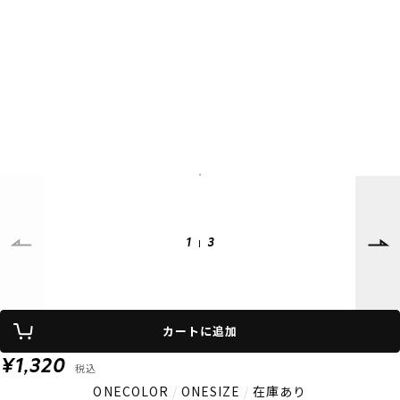
SUPPORT
INFORMATION
店頭受取サービス
店舗一覧
会員ランクについて
ニュース
ギフトラッピング
公式サイト
アフターサポート
下取り保証について
ご利用ガイド
サイズガイド
よくある質問
お問い合わせ
1
3
プライバシーポリシー
特定商取引法に基づく表記
会員およびポイント規約
会社概要
カートに追加
© 2023 Murasaki Sports
¥1,320
税込
ONECOLOR
/
ONESIZE
/
在庫あり