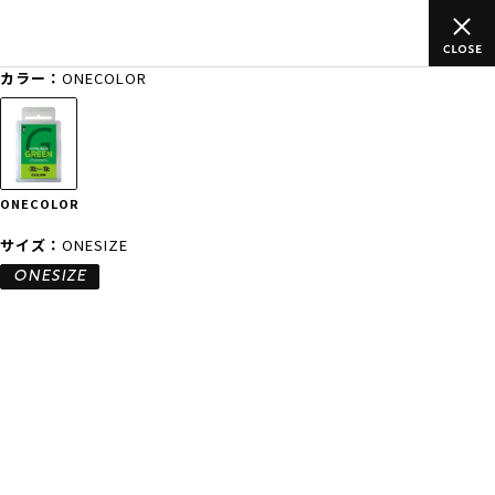
のご
ムラサキスポーツ公式オンラインショップ 新作続々入荷中！是
買い物をお楽しみください♪
カラー：
ONECOLOR
ゲスト
様
ログイン
会員登録
FASHION
SURF
SNOW
SKATE
ONECOLOR
店舗一覧
サイズ：
ONESIZE
ONESIZE
CATEGORY
ファッションTOP
サーフTOP