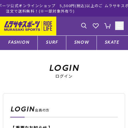
プ 5,500円(税込)以上のご
ムラサキスポーツ公式オンラインシ
一部対象外有り)
買い物をお楽し
ゲスト
様
ログイン
会員登録
FASHION
SURF
SNOW
SKATE
店舗一覧
LOGIN
ログイン
CATEGORY
ファッションTOP
LOGIN
会員の方
サーフTOP
【 重要なお知らせ 】