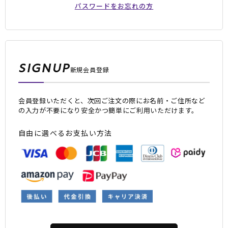
パスワードをお忘れの方
SIGNUP
新規会員登録
会員登録いただくと、次回ご注文の際にお名前・ご住所など
ムラサキスポーツ 公式アプリ
の入力が不要になり安全かつ簡単にご利用いただけます。
ポイント・クーポンもこのアプリで！
自由に選べるお支払い方法