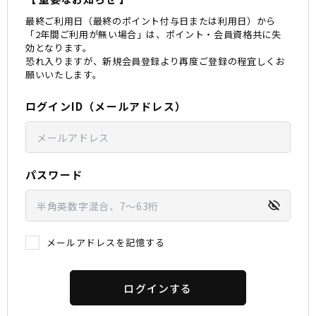
最終ご利用日（最終のポイント付与日または利用日）から
スノーTOP
「2年間ご利用が無い場合」は、ポイント・会員資格共に失
効となります。
恐れ入りますが、新規会員登録より再度ご登録の程宜しくお
スケートTOP
願いいたします。
ログインID（メールアドレス）
CONTENTS
SUPPORT
ブランド一覧
ご利用ガイド
パスワード
特集一覧
会員ランク
RIDE LIFE MAGAZINE一
店頭受取サービス
覧
ギフトラッピング
スタッフスナップ
アフターサポート
中古/アウトレット サー
下取り保証について
メールアドレスを記憶する
フ
よくある質問
中古/アウトレット スノ
店舗一覧
ー
お問い合わせ
ニュース
ログインする