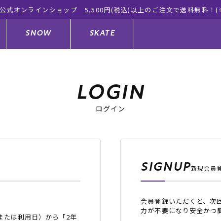
SNOW
SKATE
LOGIN
ログイン
ジャケット
ド
ド板
ード
トップス
ウェットスーツ
バインディング
キッズスケートボード
ドメンテナンスグッズ
ドセット
ードグッズ
サンダル
キッズサーフィン
スノーボードウェア
スケートボードメンテナンスグッ
ズ
SIGNUP
新規会員
ングッズ
ド
ドグローブ
キッズ
ウインターアイテム
キッズスノーボード
会員登録いただくと、次
シュガード
トレット サーフボード
ドグッズ
レディース水着
中古/アウトレット ウェットスーツ
スノーボードメンテナンスグッズ
力が不要になり安全かつ
または利用日）から「2年