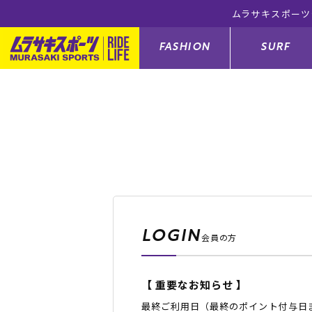
税込)以上のご注文で送料無料！(※一部対象外有り)
FASHION
SURF
ファションカテゴリー
サーフィンカテゴリー
スノーボードカテゴリー
スケートボードカテゴリー
すべてのアイテム
すべてのアイテム
すべてのアイテム
すべてのアイテム
アウター/
サーフボー
スノーボー
スケートボ
ボトムス
サーフィングッズ
スノーボードブーツ
スケートボードパーツ
シューズ
サーフボー
スノーボー
スケートボ
LOGIN
会員の方
バッグ
ボディーボード
スノーボードゴーグル
GO スケートセット
ファッショ
スキムボー
スノーボー
【 重要なお知らせ 】
メンズ水着
GO ボディーボード
キッズスノーボードセット
メンズラッ
中古/アウ
スノーボー
最終ご利用日（最終のポイント付与日