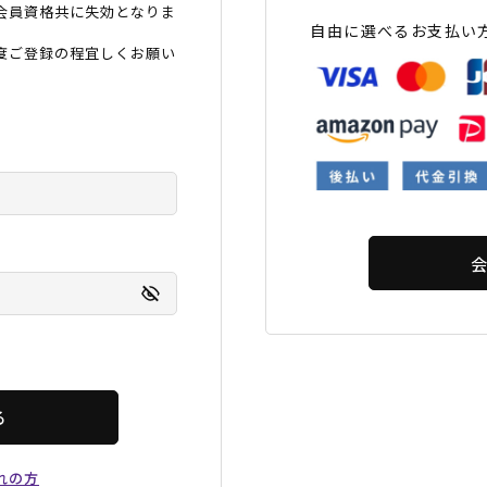
会員資格共に失効となりま
フィットネス
チケット
ストライダー/バイク/その他
中古/アウトレット スノーボード
自由に選べるお支払い
度ご登録の程宜しくお願い
SKATE TOP
SURF TOP
FASHION TOP
SNOW TOP
る
れの方