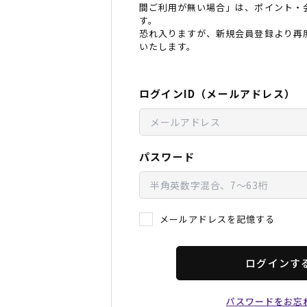
間ご利用が無い場合」は、ポイント・
レディースラッシュガード
スノーボード レンタル
レディース
リフト電子
す。
恐れ入りますが、新規会員登録より再
いたします。
中古/アウトレット スノーウェア
ログインID（メールアドレス）
パスワード
メールアドレスを記憶する
ログインす
パスワードをお忘