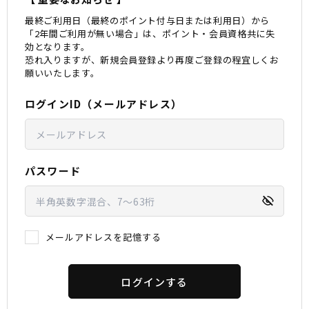
最終ご利用日（最終のポイント付与日または利用日）から
スノーTOP
「2年間ご利用が無い場合」は、ポイント・会員資格共に失
効となります。
恐れ入りますが、新規会員登録より再度ご登録の程宜しくお
スケートTOP
願いいたします。
ログインID（メールアドレス）
CONTENTS
SUPPORT
ブランド一覧
ご利用ガイド
パスワード
特集一覧
会員ランク
RIDE LIFE MAGAZINE一
店頭受取サービス
覧
ギフトラッピング
スタッフスナップ
アフターサポート
中古/アウトレット サー
下取り保証について
メールアドレスを記憶する
フ
よくある質問
中古/アウトレット スノ
店舗一覧
ー
お問い合わせ
ニュース
ログインする