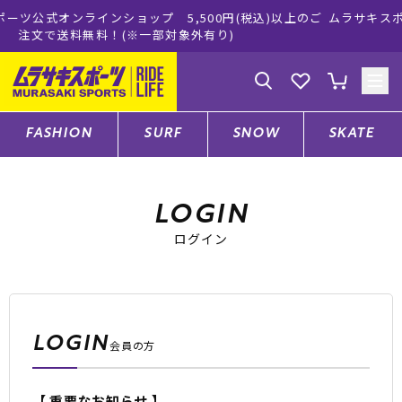
プ 5,500円(税込)以上のご
ムラサキスポーツ公式オンラインシ
一部対象外有り)
買い物をお楽し
ゲスト
様
ログイン
会員登録
FASHION
SURF
SNOW
SKATE
店舗一覧
LOGIN
ログイン
CATEGORY
ファッションTOP
LOGIN
会員の方
サーフTOP
【 重要なお知らせ 】