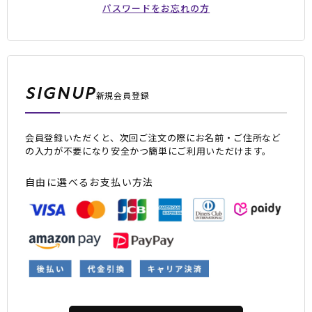
パスワードをお忘れの方
SIGNUP
新規会員登録
会員登録いただくと、次回ご注文の際にお名前・ご住所など
ムラサキスポーツ 公式アプリ
の入力が不要になり安全かつ簡単にご利用いただけます。
ポイント・クーポンもこのアプリで！
自由に選べるお支払い方法