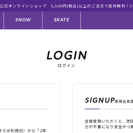
SNOW
SKATE
LOGIN
ログイン
ジャケット
ド
ド板
ード
トップス
ウェットスーツ
バインディング
キッズスケートボード
ドメンテナンスグッズ
ドセット
ードグッズ
サンダル
キッズサーフィン
スノーボードウェア
スケートボードメンテナンスグッ
ズ
SIGNUP
新規会員
ングッズ
ド
ドグローブ
キッズ
ウインターアイテム
キッズスノーボード
会員登録いただくと、次
シュガード
トレット サーフボード
ドグッズ
レディース水着
中古/アウトレット ウェットスーツ
スノーボードメンテナンスグッズ
力が不要になり安全かつ
または利用日）から「2年