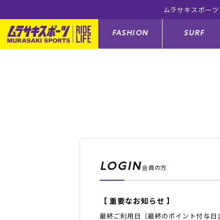
税込)以上のご注文で送料無料！(※一部対象外有り)
FASHION
SURF
ファションカテゴリー
サーフィンカテゴリー
スノーボードカテゴリー
スケートボードカテゴリー
すべてのアイテム
すべてのアイテム
すべてのアイテム
すべてのアイテム
アウター/
サーフボー
スノーボー
スケートボ
ボトムス
サーフィングッズ
スノーボードブーツ
スケートボードパーツ
シューズ
サーフボー
スノーボー
スケートボ
LOGIN
会員の方
バッグ
ボディーボード
スノーボードゴーグル
GO スケートセット
ファッショ
スキムボー
スノーボー
【 重要なお知らせ 】
メンズ水着
GO ボディーボード
キッズスノーボードセット
メンズラッ
中古/アウ
スノーボー
最終ご利用日（最終のポイント付与日