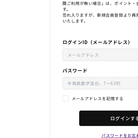
間ご利用が無い場合」は、ポイント・
レディースラッシュガード
スノーボード レンタル
レディース
リフト電子
す。
恐れ入りますが、新規会員登録より再
いたします。
中古/アウトレット スノーウェア
ログインID（メールアドレス）
パスワード
メールアドレスを記憶する
ログインす
パスワードをお忘