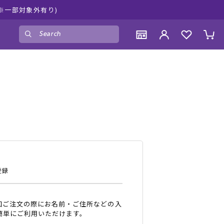
ムラサキスポーツ公式オンラインショップ 新作続
ゲスト
様
ログイン
会員登録
CONTENTS
CONTENTS
CONTENTS
CONTENTS
ブランド一覧
ブランド一覧
ブランド一覧
ブランド一覧
特集一覧
特集一覧
特集一覧
特集一覧
RIDE LIFE MAGAZINE一覧
RIDE LIFE MAGAZINE一覧
RIDE LIFE MAGAZINE一覧
RIDE LIFE MAGAZINE一覧
スタッフスナップ
スタッフスナップ
スタッフスナップ
スタッフスナップ
ブログ一覧
ブログ一覧
ブログ一覧
ブログ一覧
登録
SUPPORT
SUPPORT
SUPPORT
SUPPORT
回ご注文の際にお名前・ご住所などの入
ご利用ガイド
ご利用ガイド
ご利用ガイド
ご利用ガイド
簡単にご利用いただけます。
会員ランク
会員ランク
会員ランク
会員ランク
店頭受取サービス
店頭受取サービス
店頭受取サービス
店頭受取サービス