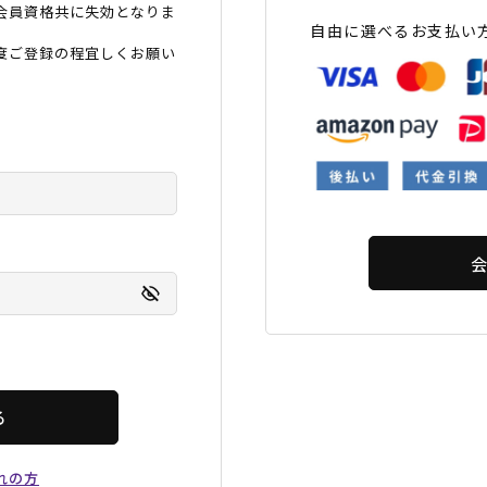
会員資格共に失効となりま
フィットネス
チケット
ストライダー/バイク/その他
中古/アウトレット スノーボード
自由に選べるお支払い
度ご登録の程宜しくお願い
SKATE TOP
SURF TOP
FASHION TOP
SNOW TOP
る
れの方