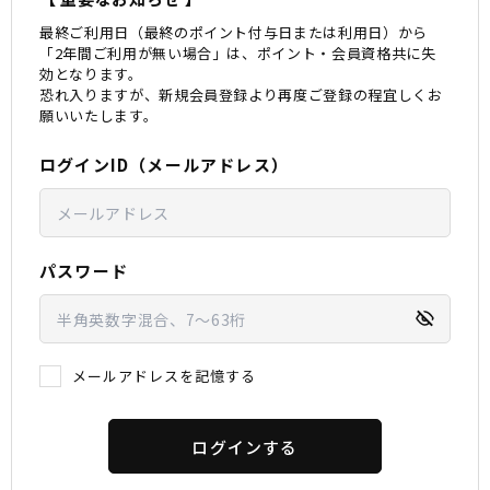
最終ご利用日（最終のポイント付与日または利用日）から
スノーTOP
「2年間ご利用が無い場合」は、ポイント・会員資格共に失
効となります。
恐れ入りますが、新規会員登録より再度ご登録の程宜しくお
スケートTOP
願いいたします。
ログインID（メールアドレス）
CONTENTS
SUPPORT
ブランド一覧
ご利用ガイド
パスワード
特集一覧
会員ランク
RIDE LIFE MAGAZINE一
店頭受取サービス
覧
ギフトラッピング
スタッフスナップ
アフターサポート
中古/アウトレット サー
下取り保証について
メールアドレスを記憶する
フ
よくある質問
中古/アウトレット スノ
店舗一覧
ー
お問い合わせ
ニュース
ログインする