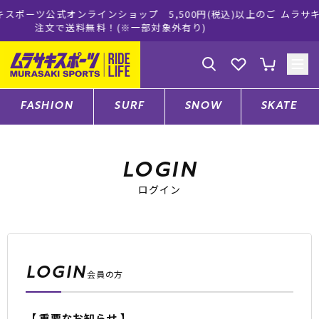
ョップ 5,500円(税込)以上のご
ムラサキスポーツ公式オンライ
(※一部対象外有り)
買い物をお
ゲスト
様
ログイン
会員登録
FASHION
SURF
SNOW
SKATE
店舗一覧
LOGIN
ログイン
CATEGORY
ファッションTOP
LOGIN
会員の方
サーフTOP
【 重要なお知らせ 】