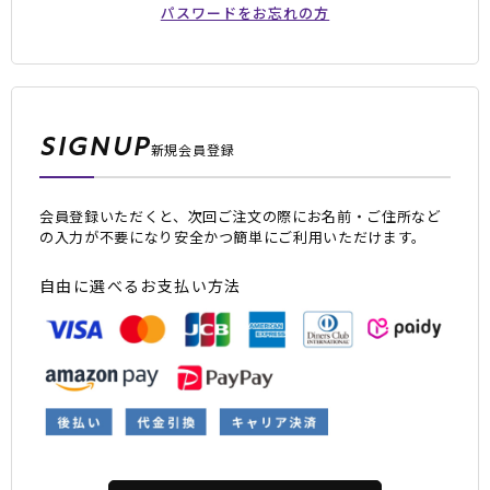
パスワードをお忘れの方
SIGNUP
新規会員登録
会員登録いただくと、次回ご注文の際にお名前・ご住所など
ムラサキスポーツ 公式アプリ
の入力が不要になり安全かつ簡単にご利用いただけます。
ポイント・クーポンもこのアプリで！
自由に選べるお支払い方法