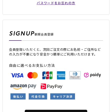
パスワードをお忘れの方
SIGNUP
新規会員登録
会員登録いただくと、次回ご注文の際にお名前・ご住所など
ムラサキスポーツ 公式アプリ
の入力が不要になり安全かつ簡単にご利用いただけます。
ポイント・クーポンもこのアプリで！
自由に選べるお支払い方法