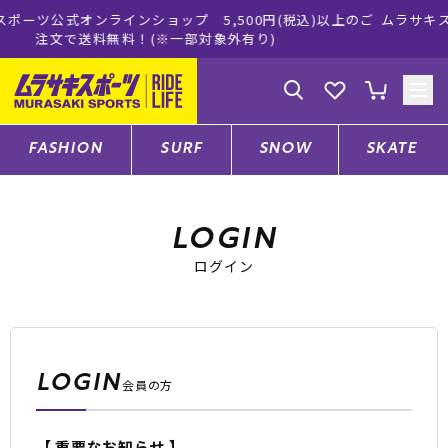
ップ 5,500円(税込)以上のご
ムラサキスポーツ公式オンライン
※一部対象外有り)
買い物をお楽
ゲスト
様
ログイン
会員登録
FASHION
SURF
SNOW
SKATE
店舗一覧
LOGIN
ログイン
CATEGORY
ファッションTOP
LOGIN
会員の方
サーフTOP
【 重要なお知らせ 】