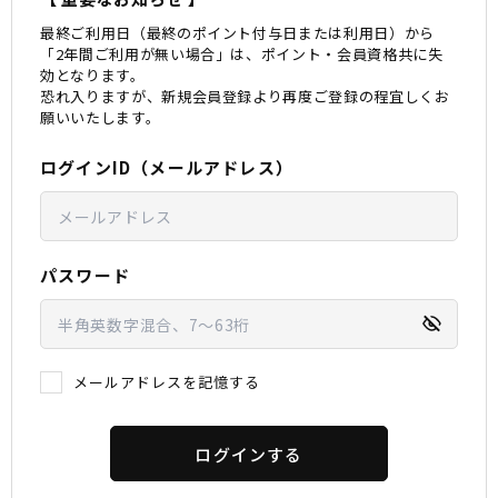
最終ご利用日（最終のポイント付与日または利用日）から
スノーTOP
「2年間ご利用が無い場合」は、ポイント・会員資格共に失
効となります。
恐れ入りますが、新規会員登録より再度ご登録の程宜しくお
スケートTOP
願いいたします。
ログインID（メールアドレス）
CONTENTS
SUPPORT
ブランド一覧
ご利用ガイド
パスワード
特集一覧
会員ランク
RIDE LIFE MAGAZINE一
店頭受取サービス
覧
ギフトラッピング
スタッフスナップ
アフターサポート
中古/アウトレット サー
下取り保証について
メールアドレスを記憶する
フ
よくある質問
中古/アウトレット スノ
店舗一覧
ー
お問い合わせ
ニュース
ログインする