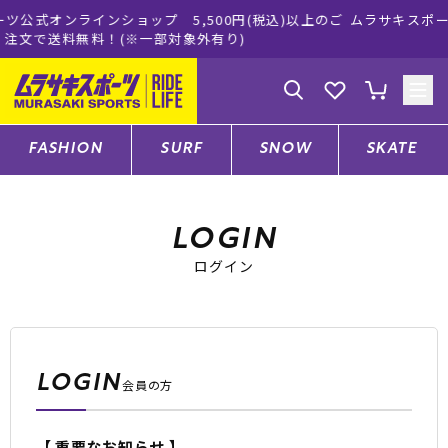
 5,500円(税込)以上のご
ムラサキスポーツ公式オンラインショ
部対象外有り)
買い物をお楽しみ
ゲスト
様
ログイン
会員登録
FASHION
SURF
SNOW
SKATE
店舗一覧
LOGIN
ログイン
CATEGORY
ファッションTOP
LOGIN
会員の方
サーフTOP
【 重要なお知らせ 】