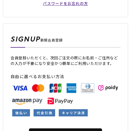
パスワードをお忘れの方
SIGNUP
新規会員登録
会員登録いただくと、次回ご注文の際にお名前・ご住所など
ムラサキスポーツ 公式アプリ
の入力が不要になり安全かつ簡単にご利用いただけます。
ポイント・クーポンもこのアプリで！
自由に選べるお支払い方法