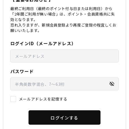
最終ご利用日（最終のポイント付与日または利用日）から
スノーTOP
「2年間ご利用が無い場合」は、ポイント・会員資格共に失
効となります。
恐れ入りますが、新規会員登録より再度ご登録の程宜しくお
スケートTOP
願いいたします。
ログインID（メールアドレス）
CONTENTS
SUPPORT
ブランド一覧
ご利用ガイド
パスワード
特集一覧
会員ランク
RIDE LIFE MAGAZINE一
店頭受取サービス
覧
ギフトラッピング
スタッフスナップ
アフターサポート
中古/アウトレット サー
下取り保証について
メールアドレスを記憶する
フ
よくある質問
中古/アウトレット スノ
店舗一覧
ー
お問い合わせ
ニュース
ログインする