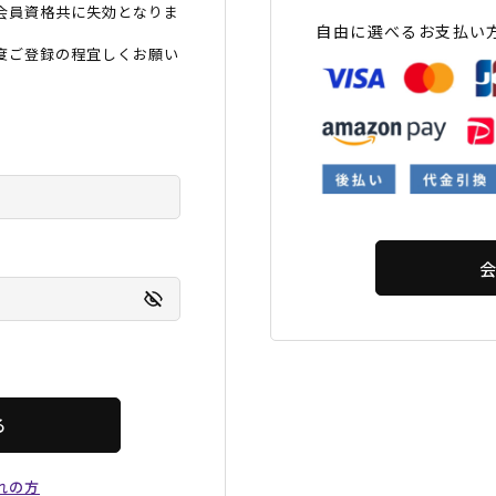
会員資格共に失効となりま
フィットネス
チケット
ストライダー/バイク/その他
中古/アウトレット スノーボード
自由に選べるお支払い
度ご登録の程宜しくお願い
SKATE TOP
SURF TOP
FASHION TOP
SNOW TOP
る
れの方