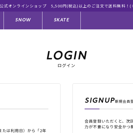
象外有り)
SNOW
SKATE
LOGIN
ログイン
ジャケット
ド
ド板
ード
トップス
ウェットスーツ
バインディング
キッズスケートボード
ドメンテナンスグッズ
ドセット
ードグッズ
サンダル
キッズサーフィン
スノーボードウェア
スケートボードメンテナンスグッ
ズ
SIGNUP
新規会員
ングッズ
ド
ドグローブ
キッズ
ウインターアイテム
キッズスノーボード
会員登録いただくと、次
シュガード
トレット サーフボード
ドグッズ
レディース水着
中古/アウトレット ウェットスーツ
スノーボードメンテナンスグッズ
力が不要になり安全かつ
または利用日）から「2年