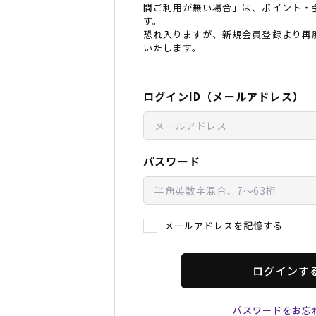
間ご利用が無い場合」は、ポイント・
レディースラッシュガード
スノーボード レンタル
レディース
リフト電子
す。
恐れ入りますが、新規会員登録より再
いたします。
中古/アウトレット スノーウェア
ログインID（メールアドレス）
パスワード
メールアドレスを記憶する
ログインす
パスワードをお忘