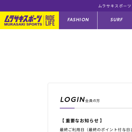
ラインショップ 5,500円(税込)以上のご注文で送料無料！(※一部対
FASHION
SURF
ファションカテゴリー
サーフィンカテゴリー
スノーボードカテゴリー
スケートボードカテゴリー
すべてのアイテム
すべてのアイテム
すべてのアイテム
すべてのアイテム
アウター/
サーフボー
スノーボー
スケートボ
ボトムス
サーフィングッズ
スノーボードブーツ
スケートボードパーツ
シューズ
サーフボー
スノーボー
スケートボ
LOGIN
会員の方
バッグ
ボディーボード
スノーボードゴーグル
GO スケートセット
ファッショ
スキムボー
スノーボー
【 重要なお知らせ 】
メンズ水着
GO ボディーボード
キッズスノーボードセット
メンズラッ
中古/アウ
スノーボー
最終ご利用日（最終のポイント付与日