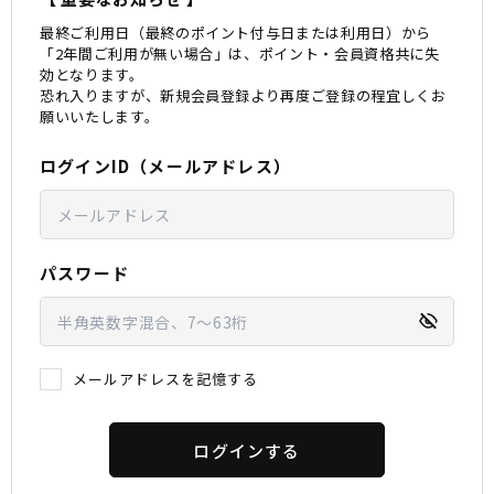
最終ご利用日（最終のポイント付与日または利用日）から
スノーTOP
「2年間ご利用が無い場合」は、ポイント・会員資格共に失
効となります。
恐れ入りますが、新規会員登録より再度ご登録の程宜しくお
スケートTOP
願いいたします。
ログインID（メールアドレス）
CONTENTS
SUPPORT
ブランド一覧
ご利用ガイド
パスワード
特集一覧
会員ランク
RIDE LIFE MAGAZINE一
店頭受取サービス
覧
ギフトラッピング
スタッフスナップ
アフターサポート
中古/アウトレット サー
下取り保証について
メールアドレスを記憶する
フ
よくある質問
中古/アウトレット スノ
店舗一覧
ー
お問い合わせ
ニュース
ログインする