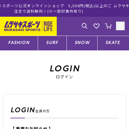
ップ 5,500円(税込)以上のご
ムラサキスポーツ公式オンライン
※一部対象外有り)
買い物をお楽
ゲスト
様
ログイン
会員登録
FASHION
SURF
SNOW
SKATE
店舗一覧
LOGIN
ログイン
CATEGORY
ファッションTOP
LOGIN
会員の方
サーフTOP
【 重要なお知らせ 】