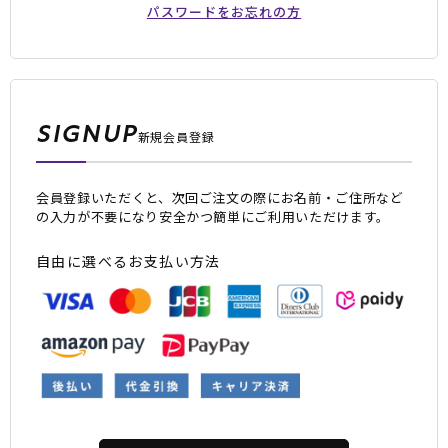
パスワードをお忘れの方
SIGNUP
新規会員登録
会員登録いただくと、次回ご注文の際にお名前・ご住所など
ムラサキスポーツ 公式アプリ
の入力が不要になり安全かつ簡単にご利用いただけます。
ポイント・クーポンもこのアプリで！
自由に選べるお支払い方法