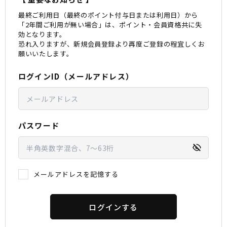
最終ご利用日（最終のポイント付与日または利用日）から
スノーTOP
「2年間ご利用が無い場合」は、ポイント・会員資格共に失
効となります。
恐れ入りますが、新規会員登録より再度ご登録の程宜しくお
スケートTOP
願いいたします。
ログインID（メールアドレス）
CONTENTS
SUPPORT
ブランド一覧
ご利用ガイド
パスワード
特集一覧
会員ランク
RIDE LIFE MAGAZINE一
店頭受取サービス
覧
ギフトラッピング
スタッフスナップ
アフターサポート
中古/アウトレット サー
下取り保証について
メールアドレスを記憶する
フ
よくある質問
中古/アウトレット スノ
店舗一覧
ー
お問い合わせ
ニュース
ログインする