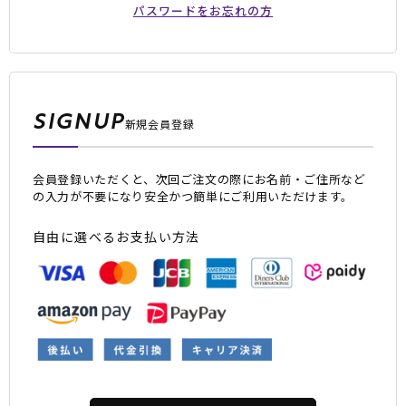
パスワードをお忘れの方
SIGNUP
新規会員登録
会員登録いただくと、次回ご注文の際にお名前・ご住所など
ムラサキスポーツ 公式アプリ
の入力が不要になり安全かつ簡単にご利用いただけます。
ポイント・クーポンもこのアプリで！
自由に選べるお支払い方法