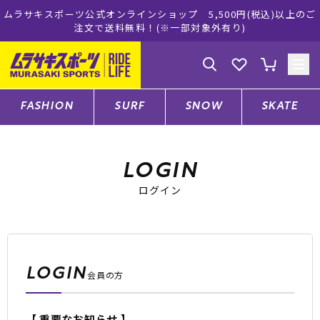
サキスポーツ公式オンラインショップ 5,500円(税込)以上のご
ムラ
注文で送料無料！(※一部対象外有り)
ゲスト
様
ログイン
会員登録
FASHION
SURF
SNOW
SKATE
店舗一覧
LOGIN
ログイン
CATEGORY
ファッションTOP
LOGIN
会員の方
サーフTOP
【 重要なお知らせ 】