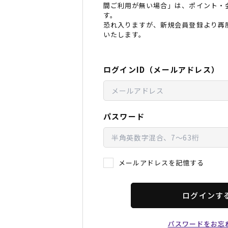
間ご利用が無い場合」は、ポイント・
レディースラッシュガード
スノーボード レンタル
レディース
リフト電子
す。
恐れ入りますが、新規会員登録より再
いたします。
中古/アウトレット スノーウェア
ログインID（メールアドレス）
パスワード
メールアドレスを記憶する
ログインす
パスワードをお忘