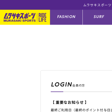
ラインショップ 5,500円(税込)以上のご注文で送料無料！(※一部対
FASHION
SURF
ファションカテゴリー
サーフィンカテゴリー
スノーボードカテゴリー
スケートボードカテゴリー
すべてのアイテム
すべてのアイテム
すべてのアイテム
すべてのアイテム
アウター/
サーフボー
スノーボー
スケートボ
ボトムス
サーフィングッズ
スノーボードブーツ
スケートボードパーツ
シューズ
サーフボー
スノーボー
スケートボ
LOGIN
会員の方
バッグ
ボディーボード
スノーボードゴーグル
GO スケートセット
ファッショ
スキムボー
スノーボー
【 重要なお知らせ 】
メンズ水着
GO ボディーボード
キッズスノーボードセット
メンズラッ
中古/アウ
スノーボー
最終ご利用日（最終のポイント付与日