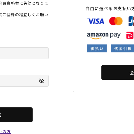
会員資格共に失効となりま
フィットネス
チケット
ストライダー/バイク/その他
中古/アウトレット スノーボード
自由に選べるお支払い
度ご登録の程宜しくお願い
SKATE TOP
SURF TOP
FASHION TOP
SNOW TOP
る
れの方