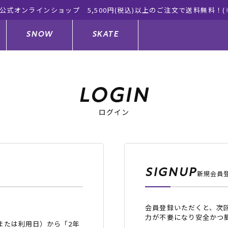
象外有り)
SNOW
SKATE
LOGIN
ログイン
ジャケット
ド
ド板
ード
トップス
ウェットスーツ
バインディング
キッズスケートボード
ドメンテナンスグッズ
ドセット
ードグッズ
サンダル
キッズサーフィン
スノーボードウェア
スケートボードメンテナンスグッ
ズ
SIGNUP
新規会員
ングッズ
ド
ドグローブ
キッズ
ウインターアイテム
キッズスノーボード
会員登録いただくと、次
シュガード
トレット サーフボード
ドグッズ
レディース水着
中古/アウトレット ウェットスーツ
スノーボードメンテナンスグッズ
力が不要になり安全かつ
または利用日）から「2年