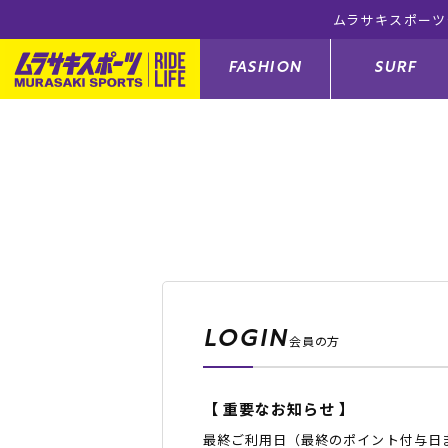
ラインショップ 5,500円(税込)以上のご注文で送料無料！(※一部対
FASHION
SURF
ファションカテゴリー
サーフィンカテゴリー
スノーボードカテゴリー
スケートボードカテゴリー
すべてのアイテム
すべてのアイテム
すべてのアイテム
すべてのアイテム
アウター/
サーフボー
スノーボー
スケートボ
ボトムス
サーフィングッズ
スノーボードブーツ
スケートボードパーツ
シューズ
サーフボー
スノーボー
スケートボ
LOGIN
会員の方
バッグ
ボディーボード
スノーボードゴーグル
GO スケートセット
ファッショ
スキムボー
スノーボー
【 重要なお知らせ 】
メンズ水着
GO ボディーボード
キッズスノーボードセット
メンズラッ
中古/アウ
スノーボー
最終ご利用日（最終のポイント付与日