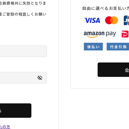
会員資格共に失効となりま
フィットネス
チケット
ストライダー/バイク/その他
中古/アウトレット スノーボード
自由に選べるお支払い
度ご登録の程宜しくお願い
SKATE TOP
SURF TOP
FASHION TOP
SNOW TOP
る
れの方