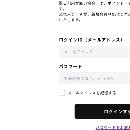
間ご利用が無い場合」は、ポイント・
レディースラッシュガード
スノーボード レンタル
レディース
リフト電子
す。
恐れ入りますが、新規会員登録より再
いたします。
中古/アウトレット スノーウェア
ログインID（メールアドレス）
パスワード
メールアドレスを記憶する
ログインす
パスワードをお忘