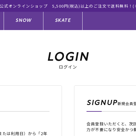
象外有り)
SNOW
SKATE
LOGIN
ログイン
ジャケット
ド
ド板
ード
トップス
ウェットスーツ
バインディング
キッズスケートボード
ドメンテナンスグッズ
ドセット
ードグッズ
サンダル
キッズサーフィン
スノーボードウェア
スケートボードメンテナンスグッ
ズ
SIGNUP
新規会員
ングッズ
ド
ドグローブ
キッズ
ウインターアイテム
キッズスノーボード
会員登録いただくと、次
シュガード
トレット サーフボード
ドグッズ
レディース水着
中古/アウトレット ウェットスーツ
スノーボードメンテナンスグッズ
力が不要になり安全かつ
または利用日）から「2年