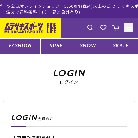
プ 5,500円(税込)以上のご
ムラサキスポーツ公式オンラインシ
一部対象外有り)
買い物をお楽し
ゲスト
様
ログイン
会員登録
FASHION
SURF
SNOW
SKATE
店舗一覧
LOGIN
ログイン
CATEGORY
ファッションTOP
LOGIN
会員の方
サーフTOP
【 重要なお知らせ 】