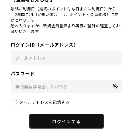
最終ご利用日（最終のポイント付与日または利用日）から
スノーTOP
「2年間ご利用が無い場合」は、ポイント・会員資格共に失
効となります。
恐れ入りますが、新規会員登録より再度ご登録の程宜しくお
スケートTOP
願いいたします。
ログインID（メールアドレス）
CONTENTS
SUPPORT
ブランド一覧
ご利用ガイド
パスワード
特集一覧
会員ランク
RIDE LIFE MAGAZINE一
店頭受取サービス
覧
ギフトラッピング
スタッフスナップ
アフターサポート
中古/アウトレット サー
下取り保証について
メールアドレスを記憶する
フ
よくある質問
中古/アウトレット スノ
店舗一覧
ー
お問い合わせ
ニュース
ログインする