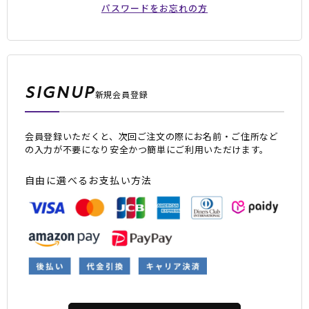
パスワードをお忘れの方
SIGNUP
新規会員登録
会員登録いただくと、次回ご注文の際にお名前・ご住所など
ムラサキスポーツ 公式アプリ
の入力が不要になり安全かつ簡単にご利用いただけます。
ポイント・クーポンもこのアプリで！
自由に選べるお支払い方法