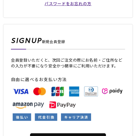
パスワードをお忘れの方
SIGNUP
新規会員登録
会員登録いただくと、次回ご注文の際にお名前・ご住所など
ムラサキスポーツ 公式アプリ
の入力が不要になり安全かつ簡単にご利用いただけます。
ポイント・クーポンもこのアプリで！
自由に選べるお支払い方法