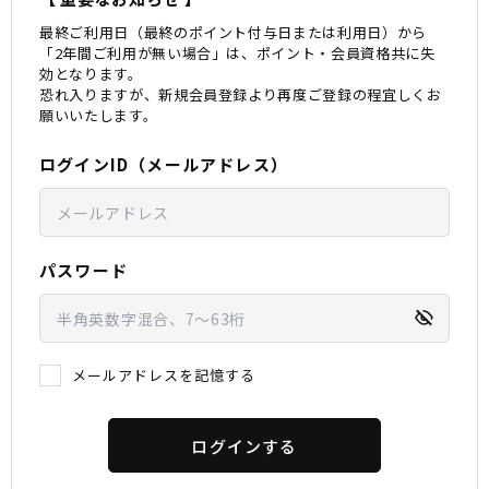
最終ご利用日（最終のポイント付与日または利用日）から
スノーTOP
「2年間ご利用が無い場合」は、ポイント・会員資格共に失
効となります。
恐れ入りますが、新規会員登録より再度ご登録の程宜しくお
スケートTOP
願いいたします。
ログインID（メールアドレス）
CONTENTS
SUPPORT
ブランド一覧
ご利用ガイド
パスワード
特集一覧
会員ランク
RIDE LIFE MAGAZINE一
店頭受取サービス
覧
ギフトラッピング
スタッフスナップ
アフターサポート
中古/アウトレット サー
下取り保証について
メールアドレスを記憶する
フ
よくある質問
中古/アウトレット スノ
店舗一覧
ー
お問い合わせ
ニュース
ログインする