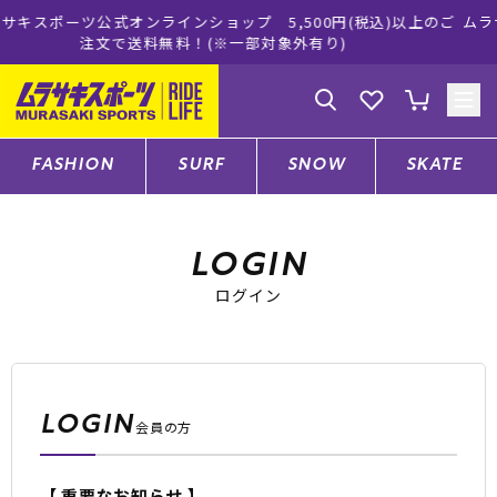
インショップ 5,500円(税込)以上のご
ムラサキスポーツ公式オン
無料！(※一部対象外有り)
買い物
ゲスト
様
ログイン
会員登録
FASHION
SURF
SNOW
SKATE
店舗一覧
LOGIN
ログイン
CATEGORY
ファッションTOP
LOGIN
会員の方
サーフTOP
【 重要なお知らせ 】